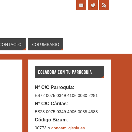
CONTACTO
COLUMBARIO
COLABORA CON TU PARROQUIA
Nº C/C Parroquia:
ES72 0075 0349 4106 0030 2281
Nº C/C Cáritas:
ES23 0075 0349 4906 0055 4583
Código Bizum:
00773 o
donoamiiglesia.es