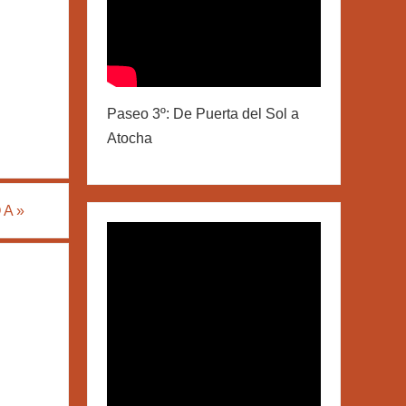
Paseo 3º: De Puerta del Sol a
Atocha
 A
»