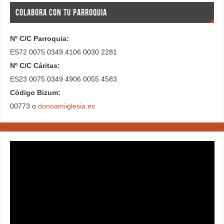
COLABORA CON TU PARROQUIA
Nº C/C Parroquia:
ES72 0075 0349 4106 0030 2281
Nº C/C Cáritas:
ES23 0075 0349 4906 0055 4583
Código Bizum:
00773 o
donoamiiglesia.es