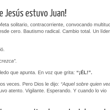
e Jesús estuvo Juan!
feta solitario, contracorriente, convocando multitu
esde cero. Bautismo radical. Cambio total. Un líder
ió.
crezca”.
 dedo que apunta. En voz que grita:
“¡ÉL!”.
s veces. Pero Dios le dijo:
“Aquel sobre quien ve
vo atento. Vigilante. Esperando. Y cuando lo vio