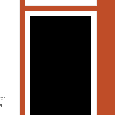
tor
a,