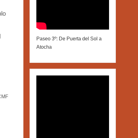
olo
l
Paseo 3º: De Puerta del Sol a
Atocha
 CMF