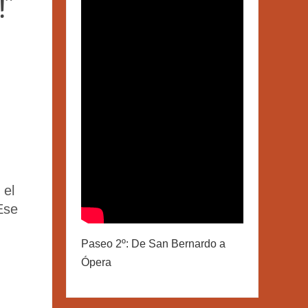
!”
 el
Ese
Paseo 2º: De San Bernardo a
Ópera