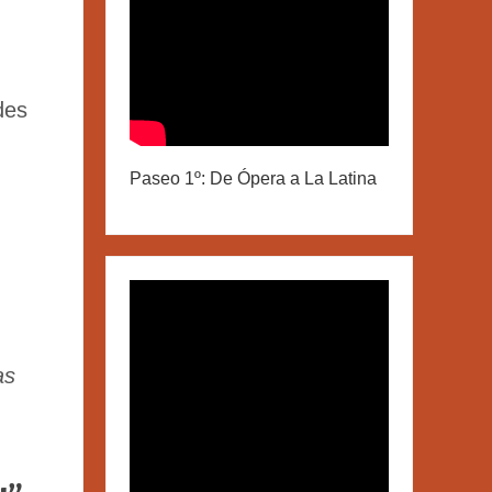
des
Paseo 1º: De Ópera a La Latina
as