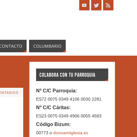
CONTACTO
COLUMBARIO
COLABORA CON TU PARROQUIA
Nº C/C Parroquia:
ENTARIOS
ES72 0075 0349 4106 0030 2281
Nº C/C Cáritas:
ES23 0075 0349 4906 0055 4583
Código Bizum:
00773 o
donoamiiglesia.es