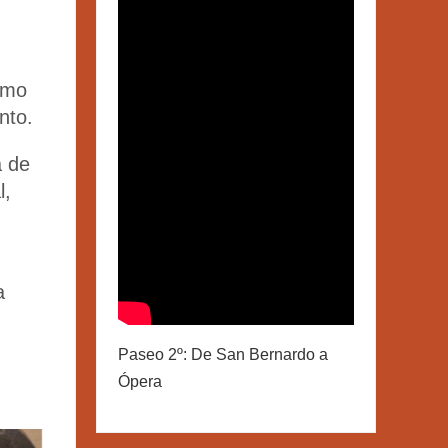
omo
nto.
a de
l,
a
Paseo 2º: De San Bernardo a
Ópera