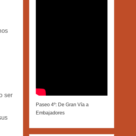
mos
o ser
Paseo 4º: De Gran Vía a
Embajadores
sus