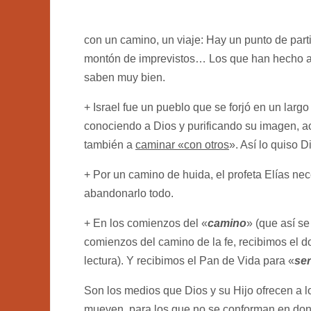
con un camino, un viaje: Hay un punto de par
montón de imprevistos… Los que han hecho al
saben muy bien.
+ Israel fue un pueblo que se forjó en un lar
conociendo a Dios y purificando su imagen,
también a
caminar «con otros
». Así lo quiso D
+ Por un camino de huida, el profeta Elías ne
abandonarlo todo.
+ En los comienzos del «
camino
» (que así s
comienzos del camino de la fe, recibimos el do
lectura). Y recibimos el Pan de Vida para «
ser
Son los medios que Dios y su Hijo ofrecen a 
mueven, para los que no se conforman en dond