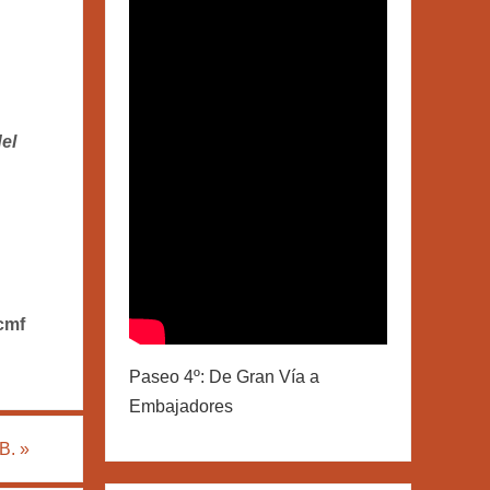
del
 cmf
Paseo 4º: De Gran Vía a
Embajadores
B.
»