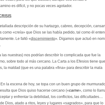
ino es difícil, y no pocas veces agotador.
CRISIS
detallada descripción de su hartazgo, cabreo, decepción, cansa
sas como «creía» que Dios se las había pedido, tal como él enten
amente. Le faltó «
discernimiento
». Digamos que actuó en nom
.
las nuestras) nos podrían describir lo complicada que fue la
imo, sobre todo al más cercano. La Carta a los Efesios tiene qu
ltos, la maldad (que es una palabra «fina» para describir la mala
s. En la escena de hoy, se topa con un buen grupo de murmurad
Resulta que Dios quiso hacerse cercano («
carne
», como lo llam
eptar y enfrentar la debilidad, los conflictos, las dificultades…
de Dios, atado a ritos, leyes y lugares «sagrados», para que lo