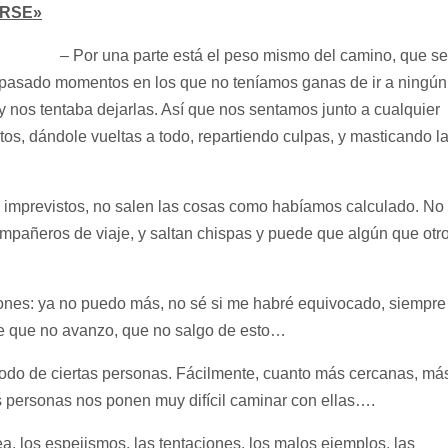
ARSE»
– Por una parte está el peso mismo del camino, que se
s pasado momentos en los que no teníamos ganas de ir a ningún
 y nos tentaba dejarlas. Así que nos sentamos junto a cualquier
tos, dándole vueltas a todo, repartiendo culpas, y masticando l
en imprevistos, no salen las cosas como habíamos calculado. No
pañeros de viaje, y saltan chispas y puede que algún que otr
ciones: ya no puedo más, no sé si me habré equivocado, siempre
ce que no avanzo, que no salgo de esto…
 todo de ciertas personas. Fácilmente, cuanto más cercanas, má
personas nos ponen muy difícil caminar con ellas….
a, los espejismos, las tentaciones, los malos ejemplos, las