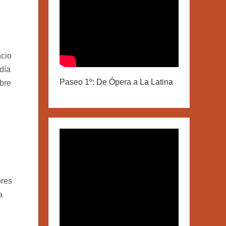
ncio
día
Paseo 1º: De Ópera a La Latina
bre
e
ores
a