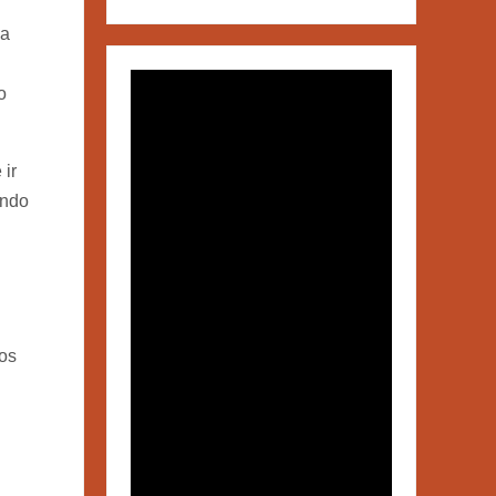
da
o
 ir
endo
ros