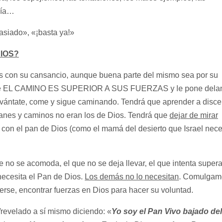
 día…
siado», «¡basta ya!»
IOS?
on su cansancio, aunque buena parte del mismo sea por su
a que EL CAMINO ES SUPERIOR A SUS FUERZAS y le pone dela
evántate, come y sigue caminando. Tendrá que aprender a discer
lanes y caminos no eran los de Dios. Tendrá que
dejar de mirar
r con el pan de Dios (como el mamá del desierto que Israel nece
 se acomoda, el que no se deja llevar, el que intenta super
necesita el Pan de Dios.
Los demás no lo necesitan
. Comulgam
rse, encontrar fuerzas en Dios para hacer su voluntad.
revelado a sí mismo diciendo: «
Yo soy el Pan Vivo bajado del