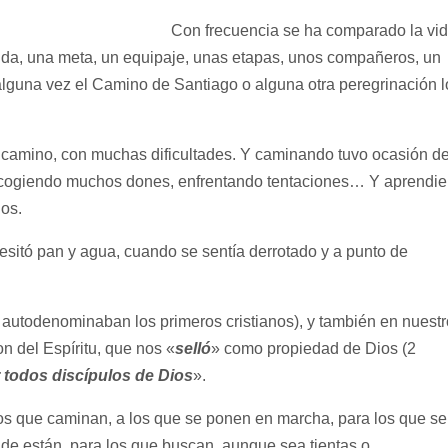
Con frecuencia se ha comparado la vi
tida, una meta, un equipaje, unas etapas, unos compañeros, un
guna vez el Camino de Santiago o alguna otra peregrinación l
go camino, con muchas dificultades. Y caminando tuvo ocasión de
 acogiendo muchos dones, enfrentando tentaciones… Y aprendi
ios.
cesitó pan y agua, cuando se sentía derrotado y a punto de
e autodenominaban los primeros cristianos), y también en nuest
n del Espíritu, que nos «
selló
» como propiedad de Dios (2
 todos discípulos de Dios
».
los que caminan, a los que se ponen en marcha, para los que se
e están, para los que buscan, aunque sea tientas o