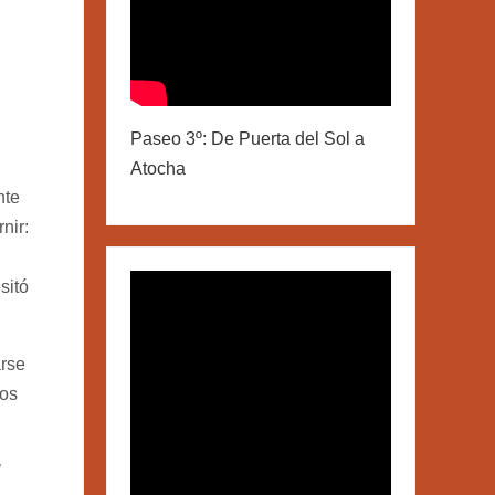
Paseo 3º: De Puerta del Sol a
Atocha
nte
nir:
sitó
arse
os