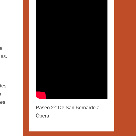
ue
les.
n
des
a
res
Paseo 2º: De San Bernardo a
Ópera
l