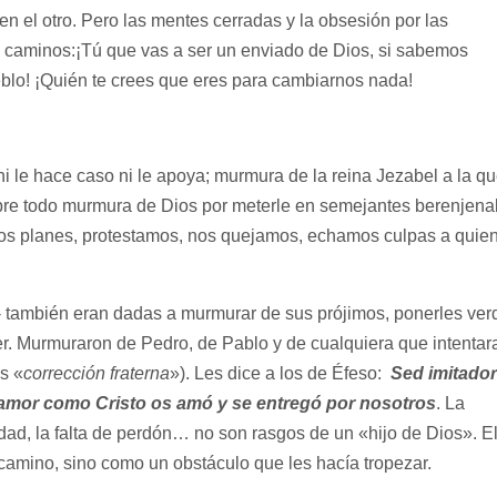
 en el otro. Pero las mentes cerradas y la obsesión por las
es caminos:¡Tú que vas a ser un enviado de Dios, si sabemos
ueblo! ¡Quién te crees que eres para cambiarnos nada!
ni le hace caso ni le apoya; murmura de la reina Jezabel a la q
sobre todo murmura de Dios por meterle en semejantes berenjena
os planes, protestamos, nos quejamos, echamos culpas a quie
- también eran dadas a murmurar de sus prójimos, ponerles ver
. Murmuraron de Pedro, de Pablo y de cualquiera que intentar
s «
corrección fraterna
»). Les dice a los de Éfeso:
Sed imitado
l amor como Cristo os amó y se entregó por nosotros
. La
aldad, la falta de perdón… no son rasgos de un «hijo de Dios». E
amino, sino como un obstáculo que les hacía tropezar.