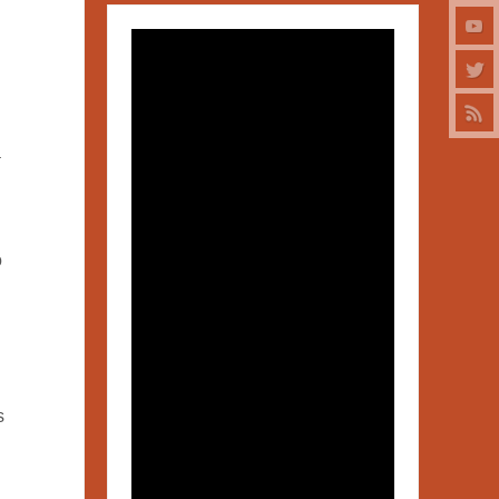
a
o
s