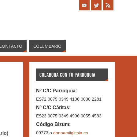
CONTACTO
COLUMBARIO
COLABORA CON TU PARROQUIA
Nº C/C Parroquia:
ES72 0075 0349 4106 0030 2281
Nº C/C Cáritas:
ES23 0075 0349 4906 0055 4583
Código Bizum:
00773 o
donoamiiglesia.es
rio)