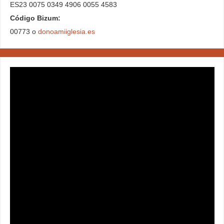
ES23 0075 0349 4906 0055 4583
Código Bizum:
00773 o
donoamiiglesia.es