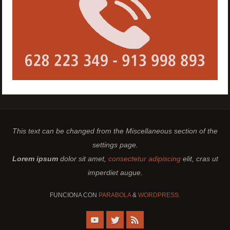
This text can be changed from the Miscellaneous section of the
settings page.
Lorem ipsum
dolor sit amet,
consectetur adipiscing
elit, cras ut
imperdiet augue.
FUNCIONA CON
PARABOLA
&
WORDPRESS.