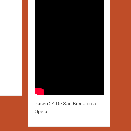
Paseo 2º: De San Bernardo a
Ópera