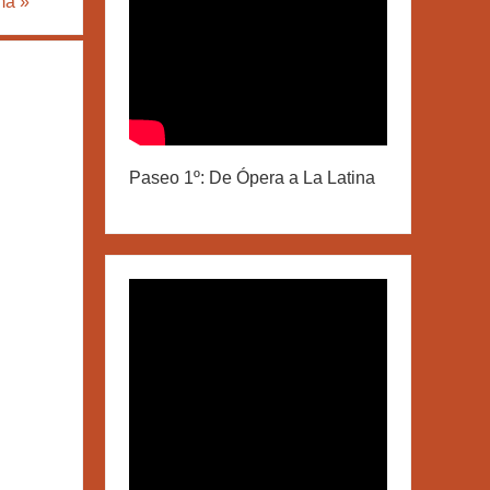
sma
»
Paseo 1º: De Ópera a La Latina