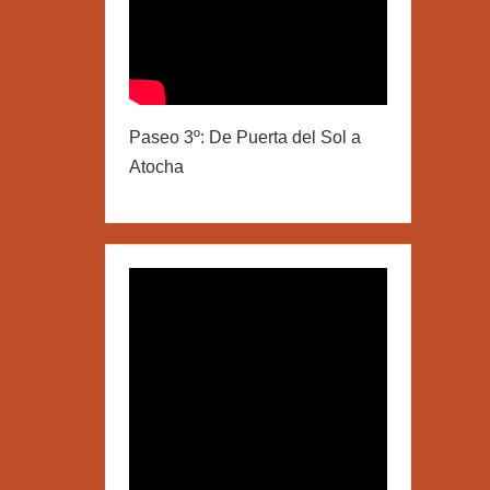
Paseo 3º: De Puerta del Sol a
Atocha