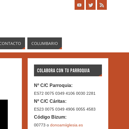
CONTACTO
COLUMBARIO
COLABORA CON TU PARROQUIA
Nº C/C Parroquia:
ES72 0075 0349 4106 0030 2281
Nº C/C Cáritas:
ES23 0075 0349 4906 0055 4583
Código Bizum:
00773 o
donoamiiglesia.es