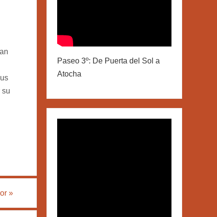
uan
Paseo 3º: De Puerta del Sol a
Atocha
sus
r su
ñor
»