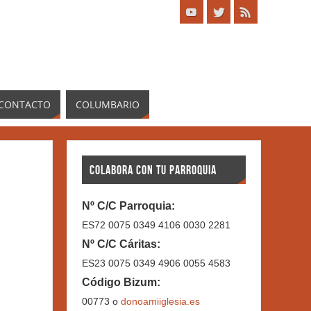
CONTACTO
COLUMBARIO
COLABORA CON TU PARROQUIA
Nº C/C Parroquia:
ES72 0075 0349 4106 0030 2281
Nº C/C Cáritas:
ES23 0075 0349 4906 0055 4583
Código Bizum:
00773 o
donoamiiglesia.es