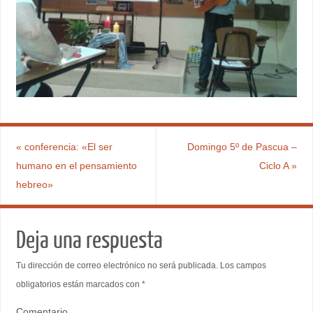
«
conferencia: «El ser
Domingo 5º de Pascua –
humano en el pensamiento
Ciclo A
»
hebreo»
Deja una respuesta
Tu dirección de correo electrónico no será publicada.
Los campos
obligatorios están marcados con
*
Comentario