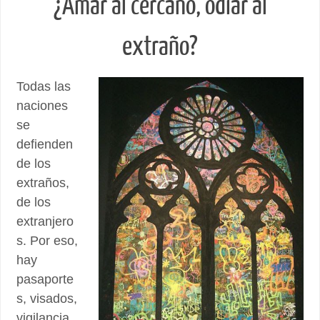
¿Amar al cercano, odiar al
extraño?
Todas las
naciones
se
defienden
de los
extraños,
de los
extranjero
s. Por eso,
hay
pasaporte
s, visados,
vigilancia