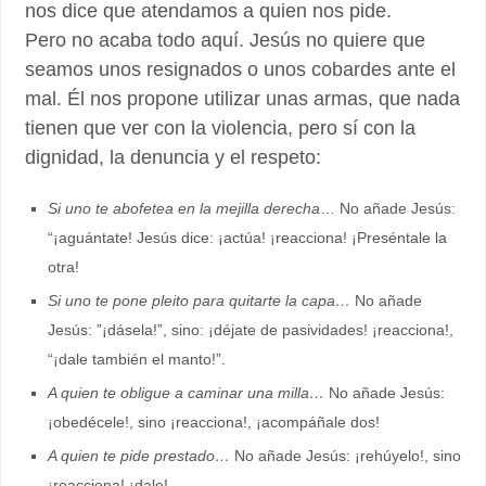
nos dice que atendamos a quien nos pide.
Pero no acaba todo aquí. Jesús no quiere que
seamos unos resignados o unos cobardes ante el
mal. Él nos propone utilizar unas armas, que nada
tienen que ver con la violencia, pero sí con la
dignidad, la denuncia y el respeto:
Si uno te abofetea en la mejilla derecha
… No añade Jesús:
“¡aguántate! Jesús dice: ¡actúa! ¡reacciona! ¡Preséntale la
otra!
Si uno te pone pleito para quitarte la capa…
No añade
Jesús: ”¡dásela!”, sino: ¡déjate de pasividades! ¡reacciona!,
“¡dale también el manto!”.
A quien te obligue a caminar una milla…
No añade Jesús:
¡obedécele!, sino ¡reacciona!, ¡acompáñale dos!
A quien te pide prestado…
No añade Jesús: ¡rehúyelo!, sino
¡reacciona! ¡dale!