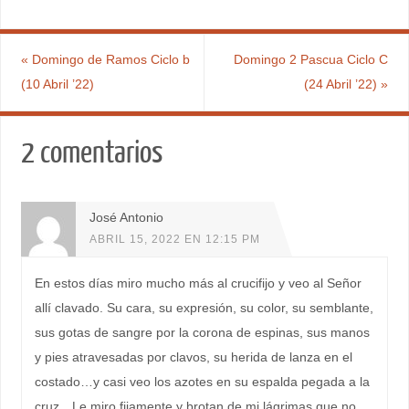
«
Domingo de Ramos Ciclo b
Domingo 2 Pascua Ciclo C
(10 Abril ’22)
(24 Abril ’22)
»
2 comentarios
José Antonio
ABRIL 15, 2022 EN 12:15 PM
En estos días miro mucho más al crucifijo y veo al Señor
allí clavado. Su cara, su expresión, su color, su semblante,
sus gotas de sangre por la corona de espinas, sus manos
y pies atravesadas por clavos, su herida de lanza en el
costado…y casi veo los azotes en su espalda pegada a la
cruz…Le miro fijamente y brotan de mi lágrimas que no