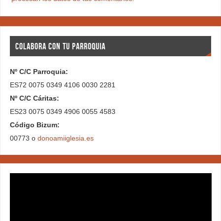
COLABORA CON TU PARROQUIA
Nº C/C Parroquia:
ES72 0075 0349 4106 0030 2281
Nº C/C Cáritas:
ES23 0075 0349 4906 0055 4583
Código Bizum:
00773 o
donoamiiglesia.es