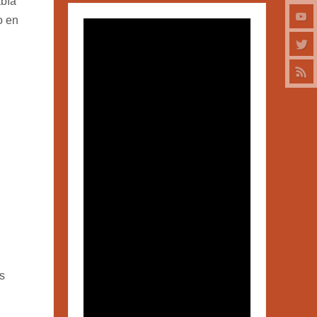
abía
o en
s