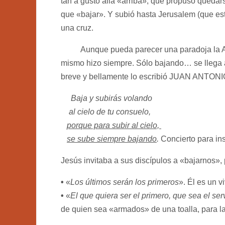
tan a gusto allá «arriba», que propuso quedars
que «bajar». Y subió hasta Jerusalem (que está
una cruz.
Aunque pueda parecer una paradoja la Asce
mismo hizo siempre. Sólo bajando… se llega 
breve y bellamente lo escribió JUAN ANT
Baja y subirás volando
al cielo de tu consuelo,
porque para subir al cielo,
se sube siempre bajando
.
Concierto para in
Jesús invitaba a sus discípulos a «bajarnos»,
•
«
Los últimos serán los primeros
». Él es un v
•
«
El que quiera ser el primero, que sea el ser
de quien sea «armados» de una toalla, para l