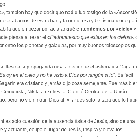
go
», también hay que decir que nadie fue testigo de la «Ascensi
que acabamos de escuchar. y la numerosa y bellísima iconograf
 Habría que empezar por aclarar
qué entendemos por «cielo»
y
adie piensa al rezar el «
Padrenuestro que estás en los cielos
», 
por entre los planetas y galaxias, por muy buenos telescopios q
l llevó a la propaganda rusa a decir que el astronauta Gagarin
Estoy en el cielo y no he visto a Dios por ningún sitio
”, Es fácil
 Gagarin era cristiano y jamás dijo cosa semejante. Fue más bie
o Comunista, Nikita Jruschev, al Comité Central de la Unión
io, pero no vio ningún Dios allí». ¡Pues sólo faltaba que lo hub
 sólo cuestión de la ausencia física de Jesús, sino de una
e y actuante, ocupa el lugar de Jesús, inspira y eleva los