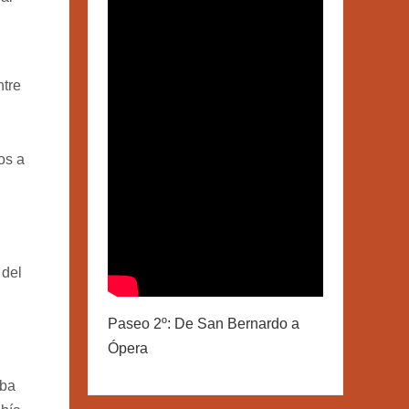
ntre
os a
 del
Paseo 2º: De San Bernardo a
Ópera
aba