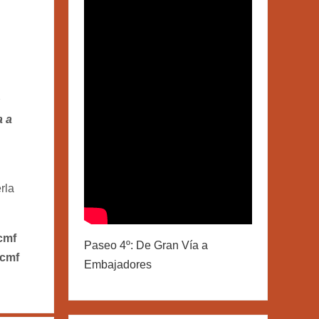
.
n
a a
rla
 cmf
Paseo 4º: De Gran Vía a
 cmf
Embajadores