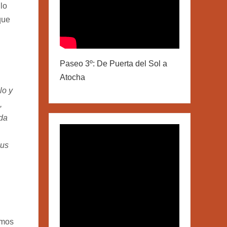
lo
que
Paseo 3º: De Puerta del Sol a
Atocha
lo y
,
oda
sus
emos