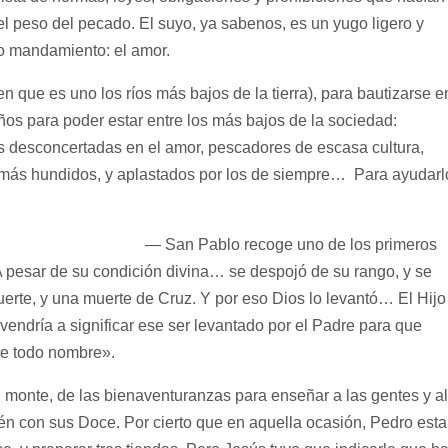
l peso del pecado. El suyo, ya sabenos, es un yugo ligero y
olo mandamiento: el amor.
n que es uno los ríos más bajos de la tierra), para bautizarse e
os para poder estar entre los más bajos de la sociedad:
nas desconcertadas en el amor, pescadores de escasa cultura,
más hundidos, y aplastados por los de siempre… Para ayudarl
— San Pablo recoge uno de los primeros
A pesar de su condición divina… se despojó de su rango, y se
uerte, y una muerte de Cruz. Y por eso Dios lo levantó… El Hijo
 vendría a significar ese ser levantado por el Padre para que
re todo nombre».
nte, de las bienaventuranzas para enseñar a las gentes y al
ién con sus Doce. Por cierto que en aquella ocasión, Pedro est