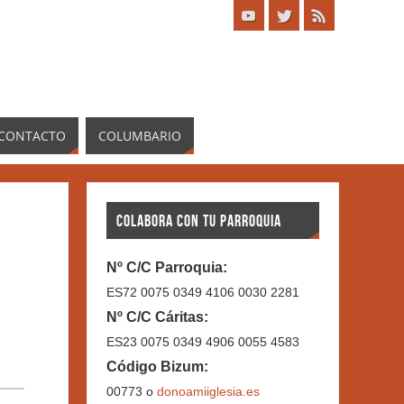
CONTACTO
COLUMBARIO
COLABORA CON TU PARROQUIA
Nº C/C Parroquia:
ES72 0075 0349 4106 0030 2281
Nº C/C Cáritas:
ES23 0075 0349 4906 0055 4583
Código Bizum:
00773 o
donoamiiglesia.es