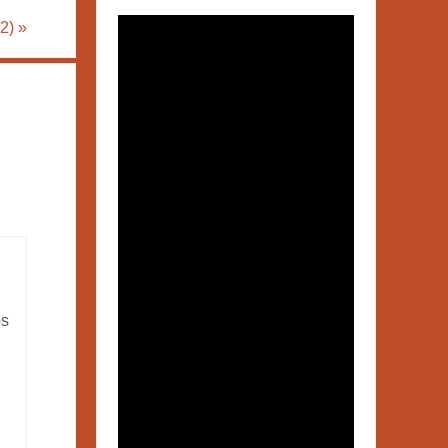
22)
»
os