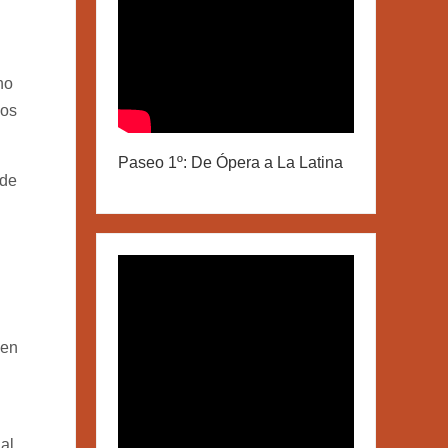
no
los
Paseo 1º: De Ópera a La Latina
 de
 en
al