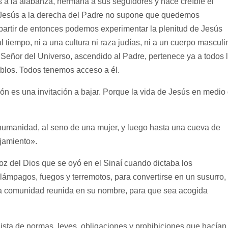
s a la alabanza, hermana a sus seguidores y hace creíble el
e Jesús a la derecha del Padre no supone que quedemos
 partir de entonces podemos experimentar la plenitud de Jesús
l tiempo, ni a una cultura ni raza judías, ni a un cuerpo masculi
Señor del Universo, ascendido al Padre, pertenece ya a todos 
eblos. Todos tenemos acceso a él.
es una invitación a bajar. Porque la vida de Jesús en medio
:
 humanidad, al seno de una mujer, y luego hasta una cueva de
jamiento».
z del Dios que se oyó en el Sinaí cuando dictaba los
lámpagos, fuegos y terremotos, para convertirse en un susurro,
la comunidad reunida en su nombre, para que sea acogida
sta de normas, leyes, obligaciones y prohibiciones que hacían 