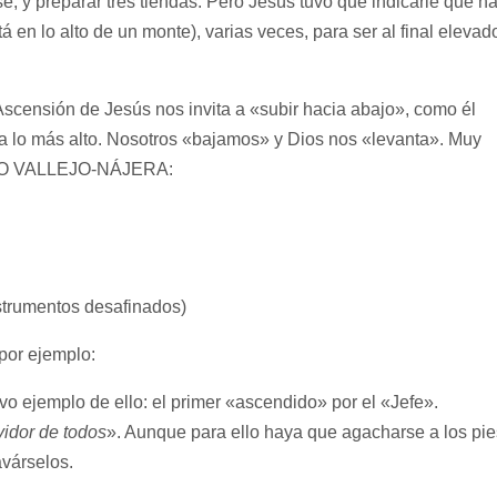
e, y preparar tres tiendas. Pero Jesús tuvo que indicarle que h
 en lo alto de un monte), varias veces, para ser al final elevad
nsión de Jesús nos invita a «subir hacia abajo», como él
a lo más alto. Nosotros «bajamos» y Dios nos «levanta». Muy
ONIO VALLEJO-NÁJERA:
strumentos desafinados)
 por ejemplo:
ivo ejemplo de ello: el primer «ascendido» por el «Jefe».
vidor de todos
». Aunque para ello haya que agacharse a los pie
avárselos.