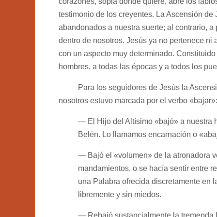
corazones, sopla donde quiere, abre los labio
testimonio de los creyentes. La Ascensión d
abandonados a nuestra suerte; al contrario, a
dentro de nosotros. Jesús ya no pertenece ni a
con un aspecto muy determinado. Constituido 
hombres, a todas las épocas y a todos los pu
Para los seguidores de Jesús la Ascensión 
nosotros estuvo marcada por el verbo «bajar»
— El Hijo del Altísimo «bajó» a nuestra
Belén. Lo llamamos encarnación o «aba
— Bajó el «volumen» de la atronadora vo
mandamientos, o se hacía sentir entre re
una Palabra ofrecida discretamente en 
libremente y sin miedos.
— Rebajó sustancialmente la tremenda li