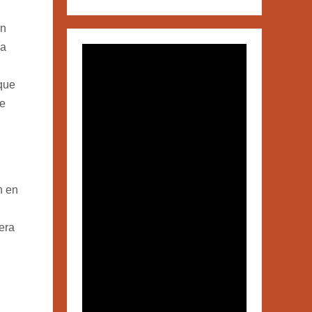
ón
ía
que
ue
n en
iera