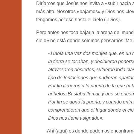
Diríamos que Jesús nos invita a «subir hacia
más alto. Nosotros «bajamos» y Dios nos «lev
tengamos acceso hasta el cielo (=Dios).
Pero antes nos toca bajar a la arena del mundo
cielo» no está donde solemos pensarnos. Me gu
«Había una vez dos monjes que, en un ma
la tierra se tocaban, y decidieron pone
atravesaron desiertos, sufrieron toda cl
tipo de tentaciones que pudieran apartar
Por fin llegaron a la puerta de la que h
anhelos. Bastaba llamar, y uno se encontra
Por fin se abrió la puerta, y cuando ent
comprendieron que el lugar donde el cielo
Dios nos tiene asignado».
Ahí (aquí) es donde podemos encontrarnos c