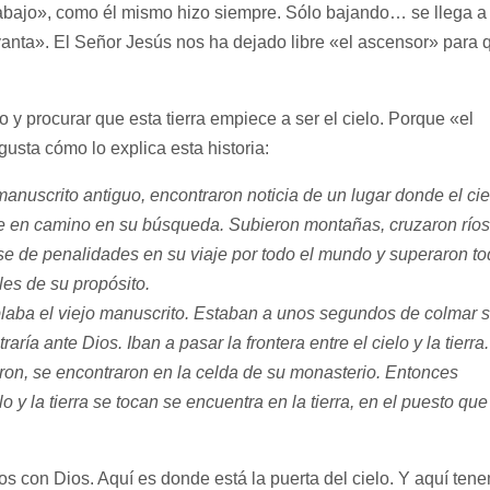
 abajo», como él mismo hizo siempre. Sólo bajando… se llega a 
anta». El Señor Jesús nos ha dejado libre «el ascensor» para 
 y procurar que esta tierra empiece a ser el cielo. Porque «el
sta cómo lo explica esta historia:
nuscrito antiguo, encontraron noticia de un lugar donde el cie
rse en camino en su búsqueda. Subieron montañas, cruzaron ríos
ase de penalidades en su viaje por todo el mundo y superaron t
les de su propósito.
ablaba el viejo manuscrito. Estaban a unos segundos de colmar 
ría ante Dios. Iban a pasar la frontera entre el cielo y la tierra.
raron, se encontraron en la celda de su monasterio. Entonces
 y la tierra se tocan se encuentra en la tierra, en el puesto que
on Dios. Aquí es donde está la puerta del cielo. Y aquí ten