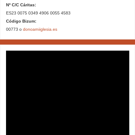
Nº C/C Cáritas:
ES23 0075 0349 4906 0055 4583
Código Bizum:
00773 o
donoamiiglesia.es