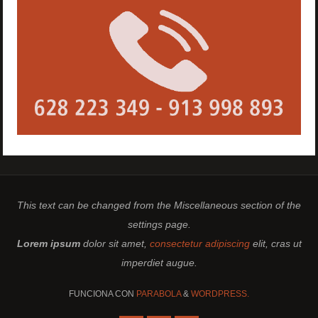
This text can be changed from the Miscellaneous section of the
settings page.
Lorem ipsum
dolor sit amet,
consectetur adipiscing
elit, cras ut
imperdiet augue.
FUNCIONA CON
PARABOLA
&
WORDPRESS.