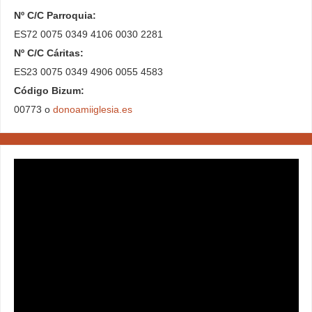
Nº C/C Parroquia:
ES72 0075 0349 4106 0030 2281
Nº C/C Cáritas:
ES23 0075 0349 4906 0055 4583
Código Bizum:
00773 o
donoamiiglesia.es