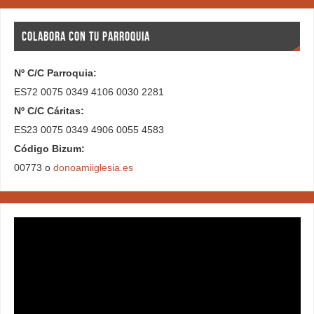
COLABORA CON TU PARROQUIA
Nº C/C Parroquia:
ES72 0075 0349 4106 0030 2281
Nº C/C Cáritas:
ES23 0075 0349 4906 0055 4583
Código Bizum:
00773 o
donoamiiglesia.es