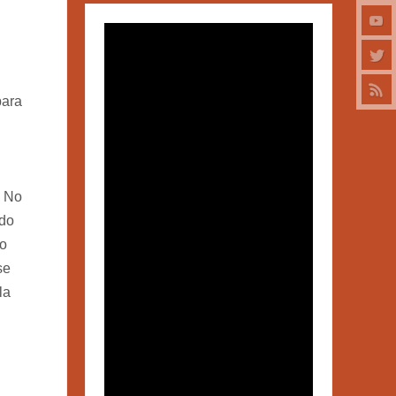
para
. No
ndo
no
se
la