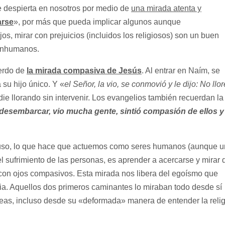
e despierta en nosotros por medio de
una mirada atenta y
arse
», por más que pueda implicar algunos aunque
os, mirar con prejuicios (incluidos los religiosos) son un buen
 inhumanos.
erdo de
la mirada compasiva de Jesús
. Al entrar en Naím, se
 su hijo único. Y «
el Señor, la vio, se conmovió y le dijo: No llo
ie llorando sin intervenir. Los evangelios también recuerdan la
 desembarcar, vio mucha gente, sintió compasión de ellos y
o, lo que hace que actuemos como seres humanos (aunque u
 el sufrimiento de las personas, es aprender a acercarse y mirar 
 con ojos compasivos. Esta mirada nos libera del egoísmo que
ia. Aquellos dos primeros caminantes lo miraban todo desde sí
as, incluso desde su «deformada» manera de entender la relig