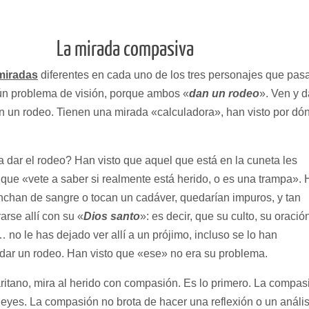
La mirada compasiva
 miradas
diferentes en cada uno de los tres personajes que pas
gún problema de visión, porque ambos «
dan un rodeo
». Ven y 
dan un rodeo. Tienen una mirada «calculadora», han visto por dó
a dar el rodeo? Han visto que aquel que está en la cuneta les
 que «vete a saber si realmente está herido, o es una trampa».
manchan de sangre o tocan un cadáver, quedarían impuros, y tan
arse allí con su «
Dios santo
»: es decir, que su culto, su oració
 no le has dejado ver allí a un prójimo, incluso se lo han
 dar un rodeo. Han visto que «ese» no era su problema.
no, mira al herido con compasión. Es lo primero. La compas
leyes. La compasión no brota de hacer una reflexión o un anális