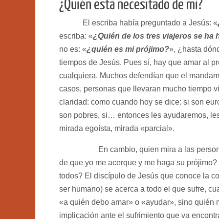
¿Quién está necesitado de mí?
El escriba había preguntado a Jesús: «
escriba: «
¿Quién de los tres viajeros se ha
no es: «
¿quién es mi prójimo?
», ¿hasta dón
tiempos de Jesús. Pues sí, hay que amar al pró
cualquiera
. Muchos defendían que el mandamien
casos, personas que llevaran mucho tiempo vi
claridad: como cuando hoy se dice: si son euro
son pobres, si… entonces les ayudaremos, le
mirada egoísta, mirada «parcial».
En cambio, quien mira a las personas co
de que yo me acerque y me haga su prójimo?
todos? El discípulo de Jesús que conoce la c
ser humano) se acerca a todo el que sufre, cu
«a quién debo amar» o «ayudar», sino quién m
implicación ante el sufrimiento que va encont