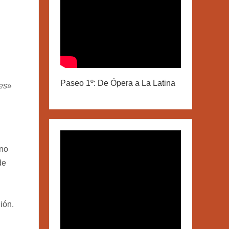
Paseo 1º: De Ópera a La Latina
res
»
no
de
ión.