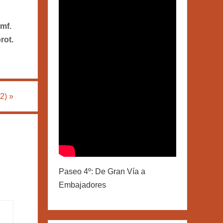
cmf.
rot.
22)
»
Paseo 4º: De Gran Vía a
Embajadores