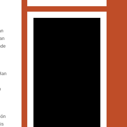
an
dan
nde
 Han
n
ión
is