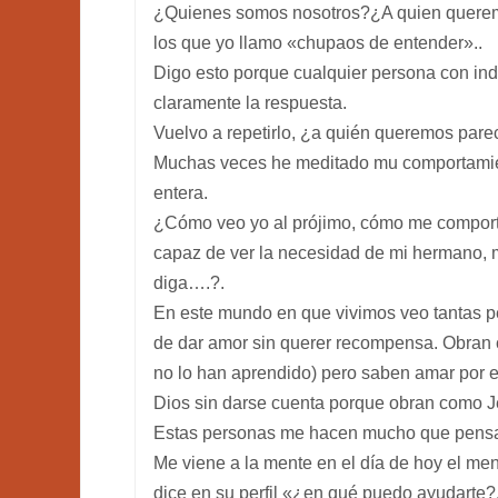
¿Quienes somos nosotros?¿A quien quere
los que yo llamo «chupaos de entender»..
Digo esto porque cualquier persona con ind
claramente la respuesta.
Vuelvo a repetirlo, ¿a quién queremos par
Muchas veces he meditado mu comportamie
entera.
¿Cómo veo yo al prójimo, cómo me comporto
capaz de ver la necesidad de mi hermano, m
diga….?.
En este mundo en que vivimos veo tantas p
de dar amor sin querer recompensa. Obran c
no lo han aprendido) pero saben amar por 
Dios sin darse cuenta porque obran como J
Estas personas me hacen mucho que pensar
Me viene a la mente en el día de hoy el men
dice en su perfil «¿en qué puedo ayudarte?.