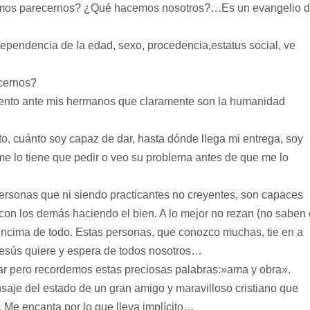
mos parecernos? ¿Qué hacemos nosotros?…Es un evangelio 
ependencia de la edad, sexo, procedencia,estatus social, ve
ecernos?
nto ante mis hermanos que claramente son la humanidad
, cuánto soy capaz de dar, hasta dónde llega mi entrega, soy
e lo tiene que pedir o veo su problema antes de que me lo
ersonas que ni siendo practicantes no creyentes, son capaces
on los demás haciendo el bien. A lo mejor no rezan (no saben 
encima de todo. Estas personas, que conozco muchas, tie en a
esús quiere y espera de todos nosotros…
 pero recordemos estas preciosas palabras:»ama y obra».
saje del estado de un gran amigo y maravilloso cristiano que
 Me encanta por lo que lleva implícito…