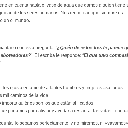
iene en cuenta hasta el vaso de agua que damos a quien tiene 
 dignidad de los seres humanos. Nos recuerdan que siempre es
te en el mundo.
itano con esta pregunta: “
¿Quién de estos tres te parece 
 saboteadores?
”. El escriba le responde: “
El que tuvo compas
”
.
rir los ojos atentamente a tantos hombres y mujeres asaltados,
 mil caminos de la vida.
o importa quiénes son los que están allí caídos
 que podamos para aliviar y ayudar a restaurar las vidas tronch
egunta, lo sepamos perfectamente, y no miremos, ni «vayamos»