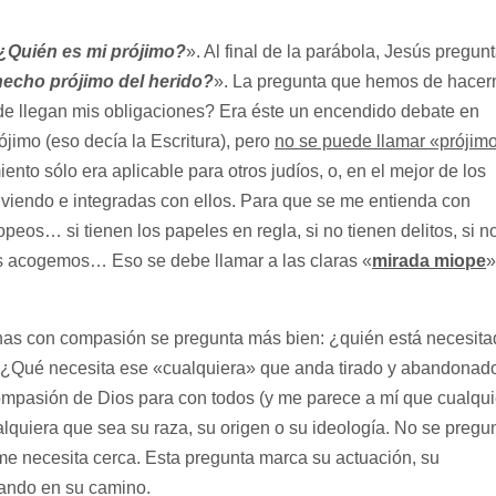
¿Quién es mi prójimo?
». Al final de la parábola, Jesús pregunt
 hecho prójimo del herido?
». La pregunta que hemos de hacer
de llegan mis obligaciones? Era éste un encendido debate en
jimo (eso decía la Escritura), pero
no se puede llamar «prójim
to sólo era aplicable para otros judíos, o, en el mejor de los
viendo e integradas con ellos. Para que se me entienda con
peos… si tienen los papeles en regla, si no tienen delitos, si n
s acogemos… Eso se debe llamar a las claras «
mirada miope
»
n compasión se pregunta más bien: ¿quién está necesita
 ¿Qué necesita ese «cualquiera» que anda tirado y abandonad
ompasión de Dios para con todos (y me parece a mí que cualqui
alquiera que sea su raza, su origen o su ideología. No se pregu
e necesita cerca. Esta pregunta marca su actuación, su
rando en su camino.