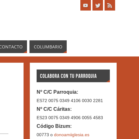
CONTACTO
COLUMBARIO
COLABORA CON TU PARROQUIA
Nº C/C Parroquia:
ES72 0075 0349 4106 0030 2281
Nº C/C Cáritas:
ES23 0075 0349 4906 0055 4583
Código Bizum:
00773 o
donoamiiglesia.es