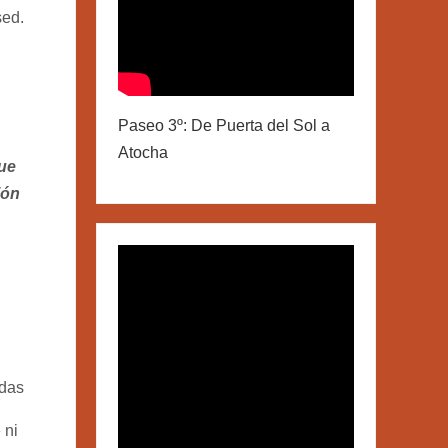
sed.
Paseo 3º: De Puerta del Sol a
Atocha
que
ión
adas
 ni