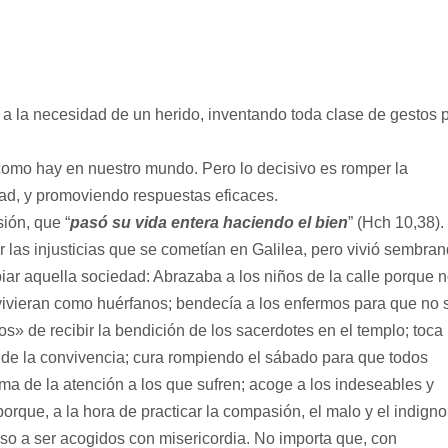
e a la necesidad de un herido, inventando toda clase de gestos 
 como hay en nuestro mundo. Pero lo decisivo es romper la
dad, y promoviendo respuestas eficaces.
ón, que “
pasó su vida entera haciendo el bien
” (Hch 10,38)
ver las injusticias que se cometían en Galilea, pero vivió sembra
r aquella sociedad: Abrazaba a los niños de la calle porque 
a vivieran como huérfanos; bendecía a los enfermos para que no 
os» de recibir la bendición de los sacerdotes en el templo; toca 
a de la convivencia; cura rompiendo el sábado para que todos
ma de la atención a los que sufren; acoge a los indeseables y
que, a la hora de practicar la compasión, el malo y el indigno
so a ser acogidos con misericordia. No importa que, con