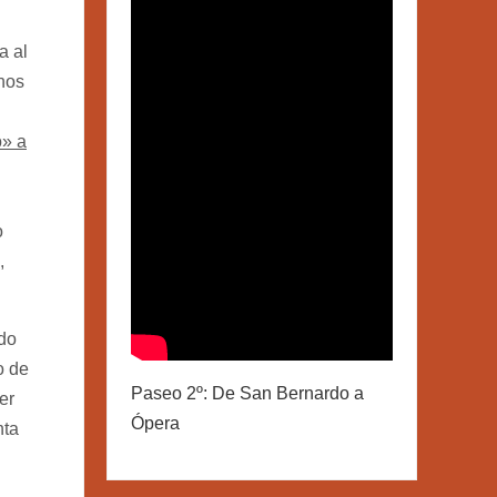
a al
nos
o» a
o
,
do
o de
Paseo 2º: De San Bernardo a
er
Ópera
nta