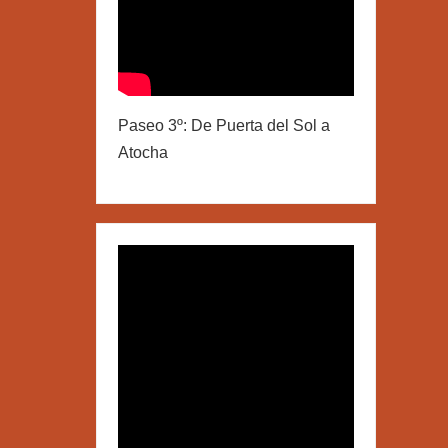
Paseo 3º: De Puerta del Sol a
Atocha