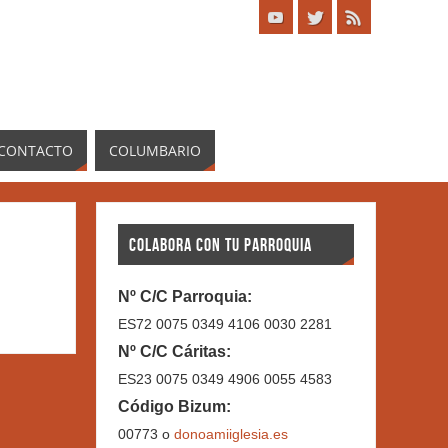
CONTACTO
COLUMBARIO
COLABORA CON TU PARROQUIA
Nº C/C Parroquia:
ES72 0075 0349 4106 0030 2281
Nº C/C Cáritas:
ES23 0075 0349 4906 0055 4583
Código Bizum:
00773 o
donoamiiglesia.es