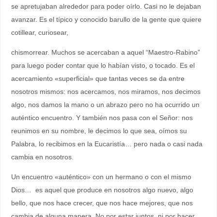
se apretujaban alrededor para poder oírlo. Casi no le dejaban
avanzar. Es el típico y conocido barullo de la gente que quiere
cotillear, curiosear,
chismorrear. Muchos se acercaban a aquel “Maestro-Rabino”
para luego poder contar que lo habían visto, o tocado. Es el
acercamiento «superficial» que tantas veces se da entre
nosotros mismos: nos acercamos, nos miramos, nos decimos
algo, nos damos la mano o un abrazo pero no ha ocurrido un
auténtico encuentro. Y también nos pasa con el Señor: nos
reunimos en su nombre, le decimos lo que sea, oímos su
Palabra, lo recibimos en la Eucaristía… pero nada o casi nada
cambia en nosotros.
Un encuentro «auténtico» con un hermano o con el mismo
Dios… es aquel que produce en nosotros algo nuevo, algo
bello, que nos hace crecer, que nos hace mejores, que nos
cambia de alguna manera. No por estar juntos, ni por hacer