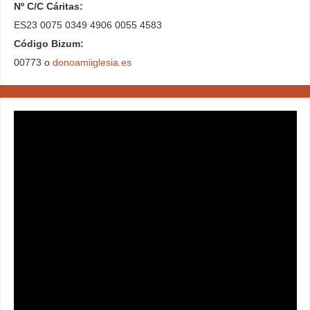
Nº C/C Cáritas:
ES23 0075 0349 4906 0055 4583
Código Bizum:
00773 o
donoamiiglesia.es