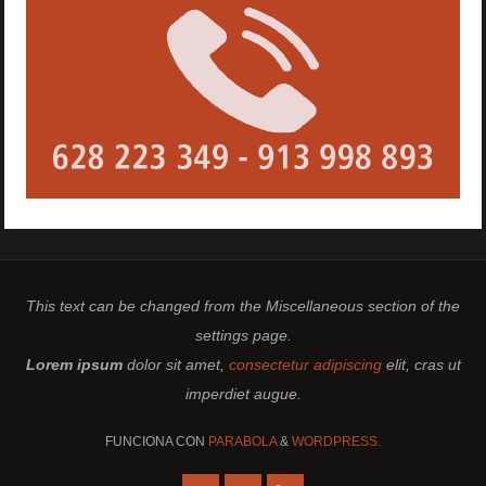
This text can be changed from the Miscellaneous section of the
settings page.
Lorem ipsum
dolor sit amet,
consectetur adipiscing
elit, cras ut
imperdiet augue.
FUNCIONA CON
PARABOLA
&
WORDPRESS.