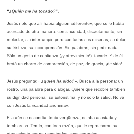
“
¿Quién me ha tocado?
”.
Jesús notó que allí había alguien «diferente», que se le había
acercado de otra manera: con sinceridad, discretamente, sin
molestar, sin interrumpir, pero con todas sus miserias, su dolor,
su tristeza, su incomprensión. Sin palabras, sin pedir nada.
Sólo un gesto de confianza (¡y atrevimiento!): tocarle. Y de él
brotó un chorro de comprensión, de paz, de gracia, ¡de vida!
Jesús pregunta: «
¿quién ha sido?
». Busca a la persona: un
rostro, una palabra para dialogar. Quiere que recobre también
su dignidad personal, su autoestima, y no sólo la salud. No va
con Jesús la «caridad anónima».
Ella aún se escondía, tenía vergüenza, estaba asustada y
temblorosa. Temía, con toda razón, que le reprocharan su
atrevimiento por no respetar las leyes sagradas.